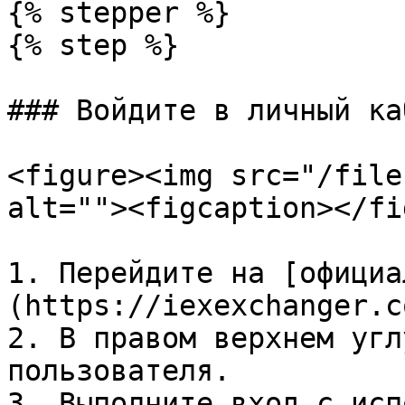
{% stepper %}

{% step %}

### Войдите в личный ка
<figure><img src="/file
alt=""><figcaption></fi
1. Перейдите на [официа
(https://iexexchanger.co
2. В правом верхнем угл
пользователя.

3. Выполните вход с исп