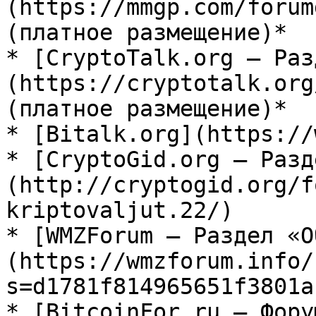
(https://mmgp.com/forum
(платное размещение)*

* [CryptoTalk.org — Раз
(https://cryptotalk.org
(платное размещение)*

* [Bitalk.org](https://
* [CryptoGid.org — Разд
(http://cryptogid.org/f
kriptovaljut.22/)

* [WMZForum — Раздел «О
(https://wmzforum.info/
s=d1781f814965651f3801a
* [BitcoinFor.ru — Фору