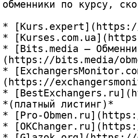
обменники по курсу, ско
* [Kurs.expert](https:/
* [Kurses.com.ua](https
* [Bits.media — Обменни
(https://bits.media/obm
* [ExchangersMonitor.co
(https://exchangersmoni
* [BestExchangers.ru](h
*(платный листинг)*

* [Pro-Obmen.ru](https:
* [OKChanger.ru](https:
* [Glazok.org](https://