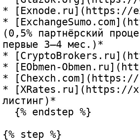
* [Exnode.ru](https://e
* [ExchangeSumo.com](ht
(0,5% партнёрский проце
первые 3–4 мес.)*

* [CryptoBrokers.ru](ht
* [EObmen-Obmen.ru](htt
* [Chexch.com](https://
* [XRates.ru](https://x
листинг)*

  {% endstep %}

{% step %}
