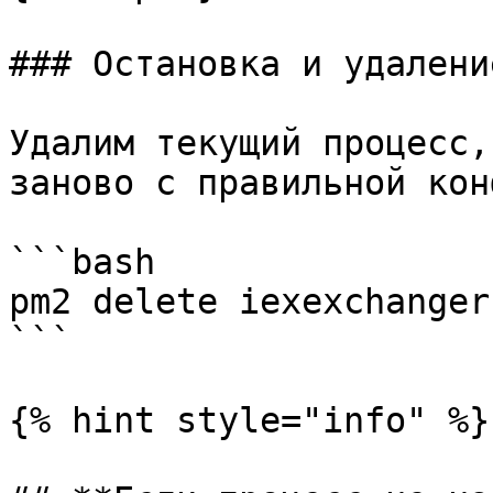
### Остановка и удалени
Удалим текущий процесс,
заново с правильной кон
```bash

pm2 delete iexexchanger

```

{% hint style="info" %}
