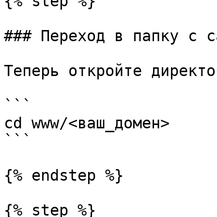
{% step %}

### Переход в папку с с
Теперь откройте директо
```

cd www/<ваш_домен>

```

{% endstep %}

{% step %}
