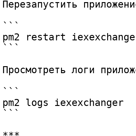
Перезапустить приложение
```

pm2 restart iexexchanger
```

Просмотреть логи прилож
```

pm2 logs iexexchanger

```

***
