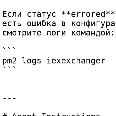
Если статус **errored**
есть ошибка в конфигура
смотрите логи командой:

```

pm2 logs iexexchanger

```

---
