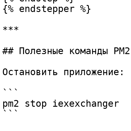
{% endstepper %}

***

## Полезные команды PM2

Остановить приложение:

```

pm2 stop iexexchanger

```
