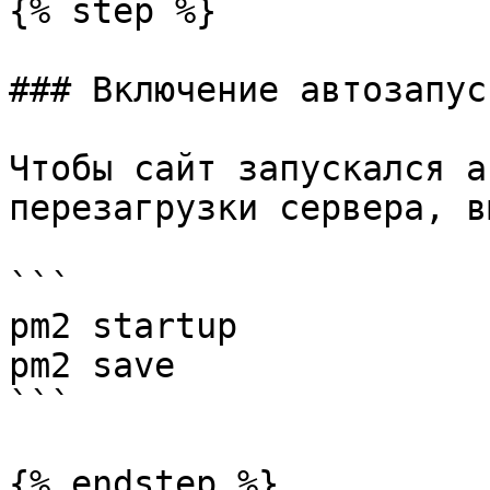
{% step %}

### Включение автозапус
Чтобы сайт запускался а
перезагрузки сервера, в
```

pm2 startup

pm2 save

```

{% endstep %}
