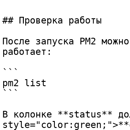
## Проверка работы

После запуска PM2 можно
работает:

```

pm2 list

```

В колонке **status** до
style="color:green;">**