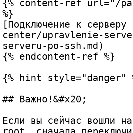
{% content-ref url="/pa
%}

[Подключение к серверу 
center/upravlenie-serve
serveru-po-ssh.md)

{% endcontent-ref %}

{% hint style="danger" %
## Важно!&#x20;

Если вы сейчас вошли на
root, сначала переключи