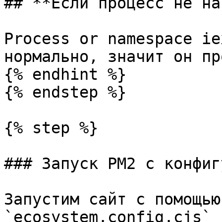
## **Если процесс не на
Process or namespace ie
нормально, значит он пр
{% endhint %}

{% endstep %}

{% step %}

### Запуск PM2 с конфиг
Запустим сайт с помощью
`ecosystem.config.cjs` 