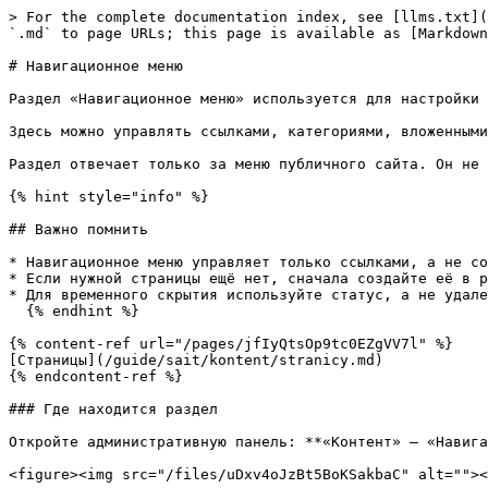
> For the complete documentation index, see [llms.txt](https://docs.iexexchanger.com/llms.txt). Markdown versions of documentation pages are available by appending `.md` to page URLs; this page is available as [Markdown](https://docs.iexexchanger.com/guide/sait/kontent/navigacionnoe-menyu.md).

# Навигационное меню

Раздел «Навигационное меню» используется для настройки меню на основном сайте обменника.

Здесь можно управлять ссылками, категориями, вложенными пунктами, иконками, порядком отображения и переводами пунктов меню на разные языки.

Раздел отвечает только за меню публичного сайта. Он не изменяет боковое меню административной панели.

{% hint style="info" %}

## Важно помнить

* Навигационное меню управляет только ссылками, а не содержимым страниц.
* Если нужной страницы ещё нет, сначала создайте её в разделе **«Контент — Страницы»**, затем добавьте ссылку в меню.
* Для временного скрытия используйте статус, а не удаление.
  {% endhint %}

{% content-ref url="/pages/jfIyQtsOp9tc0EZgVV7l" %}
[Страницы](/guide/sait/kontent/stranicy.md)
{% endcontent-ref %}

### Где находится раздел

Откройте административную панель: **«Контент» — «Навигационное меню»**

<figure><img src="/files/uDxv4oJzBt5BoKSakbaC" alt=""><figcaption></figcaption></figure>

Для доступа к разделу у менеджера должно быть право:

* **Управление навигационным меню**

<figure><img src="/files/xjzANX25oKqSebfn9owj" alt="" width="563"><figcaption></figcaption></figure>

{% hint style="warning" %}
Если менеджер не видит этот раздел, проверьте права его группы: **«Пользователи» — «Список групп пользователей»**
{% endhint %}

### Что можно настроить

В разделе можно:

* создавать пункты меню;
* редактировать название, описание и ссылку;
* добавлять иконки;
* создавать вложенные пункты;
* включать и отключать пункты;
* открывать ссылки в текущей или новой вкладке;
* менять порядок пунктов перетаскиванием;
* удалять пункты;
* заполнять названия и ссылки для разных языков;
* отдельно управлять верхним и нижним меню.

## Как устроено меню

Меню состоит из двух частей:

1. Группа меню
2. Пункты внутри группы

### Группа меню

Группа меню — это место на сайте, где будет отображаться меню.

В системе используются две основные группы:

<table><thead><tr><th width="218.3984375">Группа</th><th>Где отображается</th></tr></thead><tbody><tr><td>Верхнее меню</td><td>В шапке сайта</td></tr><tr><td>Нижнее меню</td><td>В футере сайта</td></tr></tbody></table>

Группы создаются системой. В обычной работе администратор не создаёт новые группы, а наполняет уже существующие группы пунктами меню.

### Пункт меню

Пункт меню — это отдельный элемент внутри выбранной группы.

Пунктом может быть:

* обычная ссылка;
* категория;
* подкатегория;
* раздел с вложенными ссылками;
* заголовок группы без отдельной ссылки.

Пример верхнего меню:

```
Верхнее меню
├── Компания
│   ├── О нас
│   └── Контакты
├── Помощь
│   ├── FAQ
│   └── Правила обмена
└── Новости
```

Пример нижнего меню:

```
Нижнее меню
├── Компания
│   ├── О нас
│   ├── Новости
│   └── Контакты
├── Документы
│   ├── Правила обмена
│   ├── AML/KYC
│   └── Пользовательское соглашение
└── Поддержка
    ├── FAQ
    └── Обратная связь
```

***

{% stepper %}
{% step %}

### Верхнее меню

Верхнее меню отображается в верхней части сайта.

Обычно сюда добавляют самые важные разделы:

* Обмен;
* О нас;
* Новости;
* FAQ;
