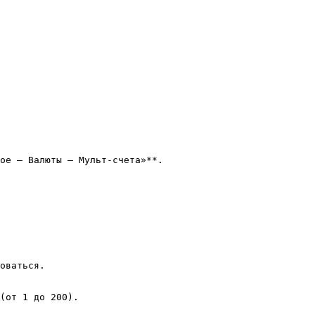
ое — Валюты — Мульт-счета»**.

оваться.

(от 1 до 200).
