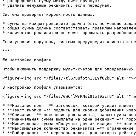
* распределить сумму между ними вручную;

* удалить ненужные реквизиты, если передумал.

Система проверяет корректность данных:

* сумма на каждом реквизите должна быть не меньше задан
* общая сумма должна соответствовать правилам направлен
* количество реквизитов не может превышать разрешённого
Если условия нарушены, система предупредит клиента и не
***

## Настройка профиля

Чтобы включить поддержку мульт-счетов для определённых 
<figure><img src="/files/7tlG7Uufoth13E9fU2bC" alt=""><
В настройках профиля указываются:

<figure><img src="/files/GWC4lWrKNsi8toT9zzmU" alt="" w
* **Название поля —** заголовок, который увидит клиент 
* **Текст кнопки —** подпись для кнопки добавления ново
* **Описание —** пояснение для клиента, зачем нужна воз
* **Минимальная сумма выплаты на один реквизит —** поро
* **Минимальная сумма «Получаю» для активации —** значе
* **Максимальное количество реквизитов —** ограничение 
* **Выбор валют —** перечень валют, для которых действу