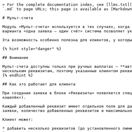
> For the complete documentation index, see [llms.txt](
`.md` to page URLs; this page is available as [Markdown
# Мульт-счета

Модуль «Мульт-счета» используется в тех случаях, когда 
варианта «одна заявка — один счёт» система позволяет ук
Эта возможность особенно полезна для клиентов, у которы
{% hint style="danger" %}

## Внимание

Мульт-счета доступны только при ручных выплатах — **авт
нескольким реквизитам, поэтому указанные клиентом рекви
{% endhint %}

## Как это работает для клиента

При создании заявки в блоке «Реквизиты» появляется спец
кошелёк»).

Каждый добавленный реквизит имеет отдельное поле для да
заявки, количество добавленных реквизитов и максимально
Клиент может:

* добавить несколько реквизитов (до установленного лими