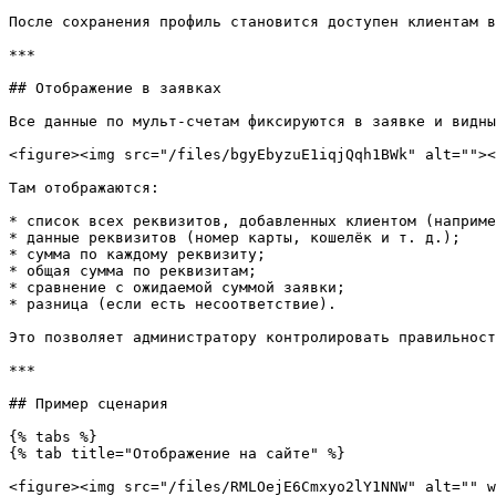
После сохранения профиль становится доступен клиентам в
***

## Отображение в заявках

Все данные по мульт-счетам фиксируются в заявке и видны
<figure><img src="/files/bgyEbyzuE1iqjQqh1BWk" alt=""><
Там отображаются:

* список всех реквизитов, добавленных клиентом (наприме
* данные реквизитов (номер карты, кошелёк и т. д.);

* сумма по каждому реквизиту;

* общая сумма по реквизитам;

* сравнение с ожидаемой суммой заявки;

* разница (если есть несоответствие).

Это позволяет администратору контролировать правильност
***

## Пример сценария

{% tabs %}

{% tab title="Отображение на сайте" %}

<figure><img src="/files/RMLOejE6Cmxyo2lY1NNW" alt="" w