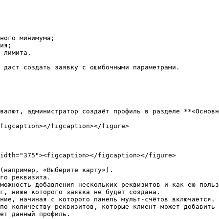
ного минимума;

ия;

 лимита.

 даст создать заявку с ошибочными параметрами.

валют, администратор создаёт профиль в разделе **«Основн
figcaption></figcaption></figure>

idth="375"><figcaption></figcaption></figure>

(например, «Выберите карту»).

го реквизита.

можность добавления нескольких реквизитов и как ею польз
г, ниже которого заявка не будет создана.

ние, начиная с которого панель мульт-счётов включается.

по количеству реквизитов, которые клиент может добавить 
ет данный профиль.
