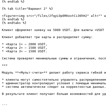
{% endtab %}

{% tab title="Вариант 2" %}

<figure><img src="/files/2fqyLOp0RKoxtCi36hH2" alt="" w
{% endtab %}

{% endtabs %}

Клиент оформляет заявку на 5000 USDT. Для валюты «USDT 
Клиент добавляет три карты и распределяет сумму:

* «Карта 1» — 2000 USDT,

* «Карта 2» — 1500 USDT,

* «Карта 3» — 1500 USDT.

Система проверяет минимальные суммы и ограничения, посл
***

Модуль **«Мульт-счета»** делает работу сервиса гибкой и
* клиенты могут самостоятельно управлять распределением
* администратор контролирует условия с помощью минималь
* система автоматически следит за корректностью данных.

В результате клиент получает больше возможностей для уд
---
