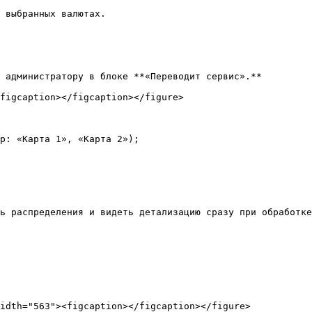
 выбранных валютах.

 администратору в блоке **«Переводит сервис».**

figcaption></figcaption></figure>

р: «Карта 1», «Карта 2»);

ь распределения и видеть детализацию сразу при обработке
idth="563"><figcaption></figcaption></figure>
