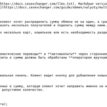
https://docs.iexexchanger.com/llms.txt). Markdown versio
](https://docs.iexexchanger.com/guide/obmen/valyuty/mult
клиент хочет распределить сумму обмена не на один, а сра
азать несколько получателей и поделить сумму между ними.

х несколько карт, кошельков или есть необходимость разде
оматические переводы** и **автовыплаты** через сторонние
зиты и суммы должны быть обработаны **оператором вручную
иальная панель. Клиент видит кнопку для добавления новых
нных и сумму, которую клиент хочет направить именно на н
 допустимое количество.

та);
