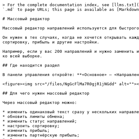
> For the complete documentation index, see [llms.txt](https://docs.iexexchanger.com/llms.txt). Markdown versions of documentation pages are available by appending `.md` to page URLs; this page is available as [Markdown](https://docs.iexexchanger.com/guide/obmen/napravleniya-obmena/massovyi-redaktor.md).

# Массовый редактор

Массовый редактор направлений используется для быстрого изменения настроек сразу у нескольких направлений обмена.

Он нужен в тех случаях, когда не хочется открывать каждое направление отдельно и вручную менять одинаковые параметры: лимиты, комиссии, тексты, SEO, статусы, сортировку, прибыль и другие настройки.

Например, если у вас 200 направлений и нужно заменить инструкцию по оплате, массовый редактор позволяет отфильтровать нужные направления и применить новый текст сразу ко всей выборке.

## Где находится раздел

В панели управления откройте: **«Основное» — «Направления обмена» — «Массовый редактор»**

<figure><img src="/files/NgGcFlMa7R0gjR1jNGdd" alt=""><figcaption></figcaption></figure>

## Для чего нужен массовый редактор

Через массовый редактор можно:

* изменить одинаковый текст сразу у нескольких направлений;
* обновить лимиты обмена;
* изменить статус направлений;
* настроить сортировку;
* изменить прибыль;
* изменить партнёрскую прибыль;
* обновить комиссии;
* включить или выключить отдельные опции направления;
* изменить SEO-тексты;
* обновить тексты, которые клиент видит на странице заявки.

Главная задача раздела — ускорить однотипные изменения и снизить количество ручной работы.

## Как открыть и подготовить раздел

1. Войдите в панель управления.
2. Откройте **«Основное» — «Направления обмена» — «Массовый редактор».**
3. Настройте фильтры.
4. Выберите шаблон редактирования.
5. Выберите режим работы.
6. Внесите изменения.
7. Сохраните результат.

{% hint style="info" %}
Перед массовым сохранением всегда проверяйте фильтры. Если фильтр задан слишком широко, можно изменить больше направлений, чем планировалось.
{% endhint %}

## Фильтры

Перед редактированием рекомендуется отфильтровать направления, с которыми нужно работать.

<figure><img src="/files/f91QFt0oaMdXm8YO6FVu" alt=""><figcaption></figcaption></figure>

В массовом редакторе доступны фильтры:

* Название валюты Отдаю;
* Название валюты Получаю;
* Техническое название;
* Статус;
* Группы.

Также доступна сортировка по:

* ID;
* техническому названию;
* статусу;
* дате создания;
* дате обновления.

Фильтры особенно важны при использовании режима «Сохранить во всю выборку», потому что действие может примениться не только к направлениям на текущей странице, а ко всем направлениям, которые подходят под выбранный фильтр.

## Выбор шаблона

Вверху страницы есть поле **«Шаблон».**

<figure><img src="/files/Pkiq7Z9Fs6EAySUB2hAz" alt="" width="563"><figcaption></figcaption></figure>

Шаблон определяет, какие именно настройки будут редактироваться.

Например:

<table><thead><tr><th width="252.9140625">Шаблон</th><th>Что будет редактироваться</th></tr></thead><tbody><tr><td>Прибыль</td><td>Значения прибыли направления</td></tr><tr><td>Инструкция по оплате</td><td>Текст инструкции для клиента</td></tr><tr><td>Статус направления</td><td>Включение, выключение или архив</td></tr><tr><td>SEO title</td><td>SEO-заголовок направления</td></tr><tr><td>Сумма обмена</td><td>Минимальные и максимальные суммы обмена</td></tr></tbody></tabl