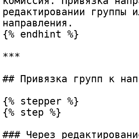
комиссия. Привязка напр
редактировании группы и
направления.

{% endhint %}

***

## Привязка групп к нап
{% stepper %}

{% step %}

### Через редактировани