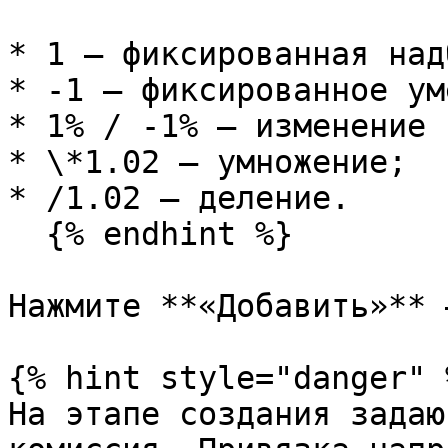
* 1 — фиксированная над
* -1 — фиксированное ум
* 1% / -1% — изменение 
* \*1.02 — умножение;

* /1.02 — деление.

  {% endhint %}

Нажмите **«Добавить»** 
{% hint style="danger" %
На этапе создания задаю