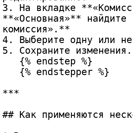
3. На вкладке **«Комисс
**«Основная»** найдите 
комиссия».**

4. Выберите одну или не
5. Сохраните изменения.

   {% endstep %}

   {% endstepper %}

***

## Как применяются неск