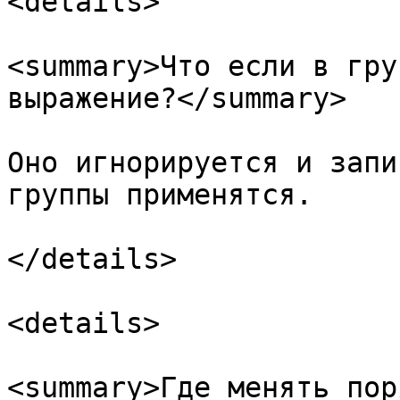
<details>

<summary>Что если в гру
выражение?</summary>

Оно игнорируется и запи
группы применятся.

</details>

<details>

<summary>Где менять пор