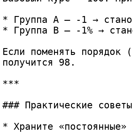
* Группа A — -1 → стано
* Группа B — -1% → стан
Если поменять порядок (
получится 98.

***

### Практические советы

* Храните «постоянные» 