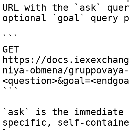
URL with the `ask` quer
optional `goal` query p
```

GET 
https://docs.iexexchang
niya-obmena/gruppovaya-
<question>&goal=<endgoal
```

`ask` is the immediate 
specific, self-containe