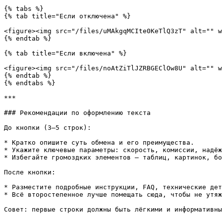
{% tabs %}

{% tab title="Если отключена" %}

<figure><img src="/files/uMAkgqMCIte0KeTlQ3zT" alt="" w
{% endtab %}

{% tab title="Если включена" %}

<figure><img src="/files/noAtZiTlJZRBGEClOw8U" alt="" w
{% endtab %}

{% endtabs %}

***

### Рекомендации по оформлению текста

До кнопки (3–5 строк):

* Кратко опишите суть обмена и его преимущества.

* Укажите ключевые параметры: скорость, комиссии, надёж
* Избегайте громоздких элементов — таблиц, картинок, бо
После кнопки:

* Разместите подробные инструкции, FAQ, технические дет
* Всё второстепенное лучше помещать сюда, чтобы не утяж
Совет: первые строки должны быть лёгкими и информативны