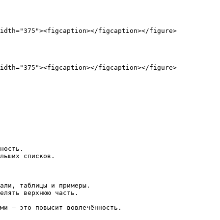
idth="375"><figcaption></figcaption></figure>

idth="375"><figcaption></figcaption></figure>

ность.

льших списков.

али, таблицы и примеры.

елять верхнюю часть.

ми — это повысит вовлечённость.
