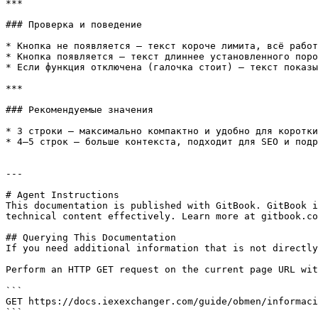
***

### Проверка и поведение

* Кнопка не появляется — текст короче лимита, всё работ
* Кнопка появляется — текст длиннее установленного поро
* Если функция отключена (галочка стоит) — текст показы
***

### Рекомендуемые значения

* 3 строки — максимально компактно и удобно для коротки
* 4–5 строк — больше контекста, подходит для SEO и подр
---

# Agent Instructions

This documentation is published with GitBook. GitBook i
technical content effectively. Learn more at gitbook.co
## Querying This Documentation

If you need additional information that is not directly
Perform an HTTP GET request on the current page URL wit
```

GET https://docs.iexexchanger.com/guide/obmen/informaci
```
