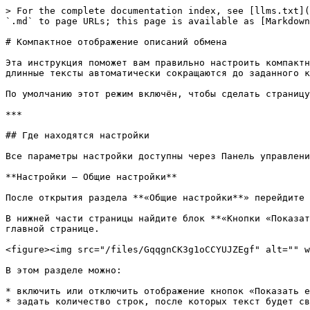
> For the complete documentation index, see [llms.txt](
`.md` to page URLs; this page is available as [Markdown
# Компактное отображение описаний обмена

Эта инструкция поможет вам правильно настроить компактн
длинные тексты автоматически сокращаются до заданного к
По умолчанию этот режим включён, чтобы сделать страницу
***

## Где находятся настройки

Все параметры настройки доступны через Панель управлени
**Настройки — Общие настройки**

После открытия раздела **«Общие настройки**» перейдите 
В нижней части страницы найдите блок **«Кнопки «Показат
главной странице.

<figure><img src="/files/GqqgnCK3g1oCCYUJZEgf" alt="" w
В этом разделе можно:

* включить или отключить отображение кнопок «Показать е
* задать количество строк, после которых текст будет св