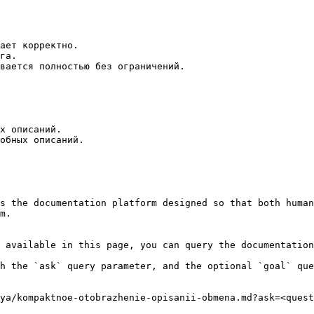
ает корректно.

га.

вается полностью без ограничений.

х описаний.

обных описаний.

s the documentation platform designed so that both human
m.

 available in this page, you can query the documentation
h the `ask` query parameter, and the optional `goal` que
ya/kompaktnoe-otobrazhenie-opisanii-obmena.md?ask=<quest