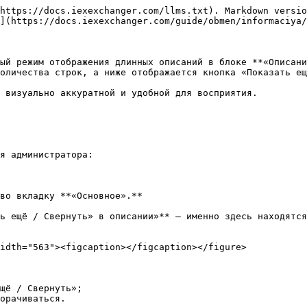
https://docs.iexexchanger.com/llms.txt). Markdown versio
](https://docs.iexexchanger.com/guide/obmen/informaciya/
ый режим отображения длинных описаний в блоке **«Описани
оличества строк, а ниже отображается кнопка «Показать ещ
 визуально аккуратной и удобной для восприятия.

я администратора:

во вкладку **«Основное».**

ь ещё / Свернуть» в описании»** — именно здесь находятся
idth="563"><figcaption></figcaption></figure>

щё / Свернуть»;

орачиваться.
