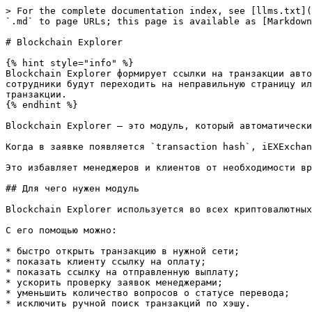
> For the complete documentation index, see [llms.txt](https://docs.iexexchanger.com/llms.txt). Markdown versions of documentation pages are available by appending `.md` to page URLs; this page is available as [Markdown](https://docs.iexexchanger.com/guide/nastroiki/utility/blockchain-explorer.md).

# Blockchain Explorer

{% hint style="info" %}
Blockchain Explorer формирует ссылки на транзакции автоматически. Если указать неправильный блокчейн-обозреватель или неверный шаблон ссылки, пользователи и сотрудники будут переходить на неправильную страницу или вообще не смогут открыть транзакцию. Перед использованием обязательно проверьте настройки на реальной транзакции.
{% endhint %}

Blockchain Explorer — это модуль, который автоматически создаёт ссылку на транзакцию в блокчейн-обозревателе по её хэшу.

Когда в заявке появляется `transaction hash`, iEXExchanger подставляет его в заранее настроенный шаблон ссылки и показывает готовый переход на страницу транзакции.

Это избавляет менеджеров и клиентов от необходимости вручную копировать хэш и искать транзакцию в нужном обозревателе.

## Для чего нужен модуль

Blockchain Explorer используется во всех криптовалютных направлениях, где необходимо быстро проверить входящую оплату или исходящую выплату.

С его помощью можно:

* быстро открыть транзакцию в нужной сети;
* показать клиенту ссылку на оплату;
* показать ссылку на отправленную выплату;
* ускорить проверку заявок менеджерами;
* уменьшить количество вопросов о статусе перевода;
* исключить ручной поиск транзакций по хэшу.

***

В панели управления откройте: **«Утилиты» — «Сервисы» — «Blockchain Explorer»**

<figure><img src="/files/Wkj20g2XoBHyPc0O8NQr" alt=""><figcaption></figcaption></figure>

Если раздел отсутствует, проверьте права доступа группы пользователя. Для работы с модулем необходимо разрешение на управление Blockchain Explorer.

## Как работает Blockchain Explorer

Каждая запись связывает платёжную систему с шаблоном ссылки на блокчейн-обозреватель.

Когда в заявке появляется хэш транзакции, система:

1. определяет платёжную систему;
2. находит соответствующий шаблон ссылки;
3. заменяет `{hash}` на настоящий хэш;
4. показывает готовую ссылку в заявке.

Например, если указан шаблон:

```
https://tronscan.org/#/transaction/{hash}
```

и система получила хэш:

```
abc123
```

то пользователю будет показана ссылка:

```
https://tronscan.org/#/transaction/abc123
```

Без шаблона `{hash}` ссылка на конкретную транзакцию сформирована не будет.

## Важная особенность

Blockchain Explorer привязывается к платёжной системе, а не к валюте.

Это означает, что именно платёжная система определяет, какой блокчейн-обозреватель будет использоваться.

Например:

```
USDT TRC20 — Tether TRC20
```

Если для платёжной системы `Tether TRC20` настроен Tronscan, то все валюты, использующие эту систему, будут открываться именно через него.

### Разделяйте платёжные системы по сетям

Если одна криптовалюта работает сразу в нескольких сетях, рекомендуется создавать отдельную платёжную систему для каждой сети.

Например:

```
USDT TRC20 — Tronscan
USDT ERC20 — Etherscan
USDT BEP20 — BscScan
```

Если все сети используют одну общую платёжную систему, система не сможет определить, какой блокчейн-обозреватель необходимо открыть.

***

## Пошаговая настройка

Откройте раздел: **«Утилиты» — «Сервисы» — «Blockchain Explorer»**

Нажми