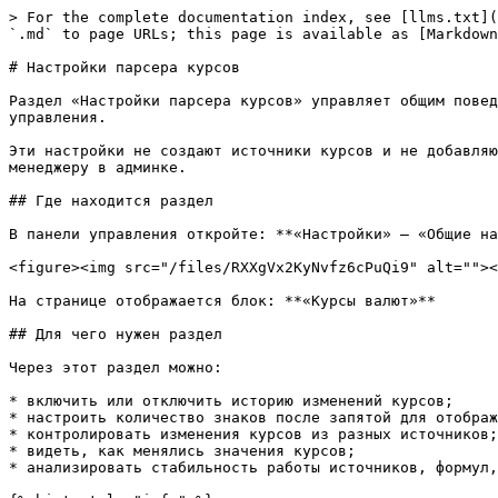
> For the complete documentation index, see [llms.txt](https://docs.iexexchanger.com/llms.txt). Markdown versions of documentation pages are available by appending `.md` to page URLs; this page is available as [Markdown](https://docs.iexexchanger.com/guide/nastroiki/obshie/nastroiki-parsera-kursov.md).

# Настройки парсера курсов

Раздел «Настройки парсера курсов» управляет общим поведением системы при работе с курсами: сохранением истории изменений и точностью отображения курсов в панели управления.

Эти настройки не создают источники курсов и не добавляют новые валютные пары. Они отвечают за то, как система хранит изменения курсов и как удобно показывает значения менеджеру в админке.

## Где находится раздел

В панели управления откройте: **«Настройки» — «Общие настройки» — «Курсы и расчёты» — «Парсер курсов»**

<figure><img src="/files/RXXgVx2KyNvfz6cPuQi9" alt=""><figcaption></figcaption></figure>

На странице отображается блок: **«Курсы валют»**

## Для чего нужен раздел

Через этот раздел можно:

* включить или отключить историю изменений курсов;
* настроить количество знаков после запятой для отображения курсов в админке;
* контролировать изменения курсов из разных источников;
* видеть, как менялись значения курсов;
* анализировать стабильность работы источников, формул, файлов и конкурентов.

{% hint style="info" %}
Этот раздел не отвечает за создание источников курсов. Источники настраиваются в отдельных разделах парсера курсов.
{% endhint %}

## Курсы валют

Блок «Курсы валют» содержит две основные настройки:

<table><thead><tr><th width="299.66015625">Настройка</th><th>Назначение</th></tr></thead><tbody><tr><td>История изменений курсов валют</td><td>Включает или отключает сохранение истории изменений</td></tr><tr><td>Количество знаков после запятой для отображения курсов валют</td><td>Управляет тем, как курсы отображаются в админке</td></tr></tbody></table>

***

## История изменений курсов валют

Параметр: **«История изменений курсов валют»**

Если настройка включена, система сохраняет историю изменения курсов, которые поступают из разных механизмов обновления.

История может сохраняться для курсов:

* из внешних источников;
* по формуле;
* из файла;
* от конкурентов;
* из сервисов парсинга;
* из автоматических обновлений курсов.

Когда курс обновляется, система сравнивает старое значение и новое значение. Если значение реально изменилось, изменение записывается в историю.

## Что сохраняется в истории

В историю изменения курса попадает:

* источник изменения;
* конкретная пара или запись курса;
* старое значение курса;
* новое значение курса;
* дата и время изменения.

Система не записывает одинаковые значения повторно.

Например, значения ниже считаются одинаковыми по смыслу:

```
1
1.0
01.000
```

Если старое и новое значение одинаковые, новая запись не создаётся. Это защищает историю от технических дублей.

## Для чего нужна история курсов

История изменений нужна для контроля и анализа.

С её помощью можно понять:

* менялся ли курс за выбранный период;
* как часто обновляется источник;
* были ли резкие скачки курса;
* какой курс был раньше;
* отличается ли текущий курс от предыдущего;
* корректно ли работает формула;
* корректно ли обновляются курсы из файла;
* стабильно ли работает источник конкурентов;
* почему направление могло получить другое значение курса.

История особенно полезна, если 