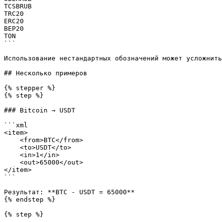
TCSBRUB

TRC20

ERC20

BEP20

TON

```

Использование нестандартных обозначений может усложнить
## Несколько примеров

{% stepper %}

{% step %}

### Bitcoin → USDT

```xml

<item>

    <from>BTC</from>

    <to>USDT</to>

    <in>1</in>

    <out>65000</out>

</item>

```

Результат: **BTC - USDT = 65000**

{% endstep %}

{% step %}
