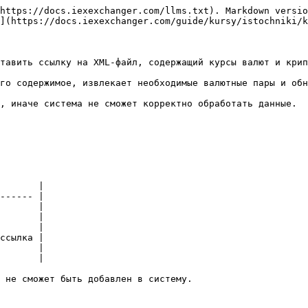
https://docs.iexexchanger.com/llms.txt). Markdown versio
](https://docs.iexexchanger.com/guide/kursy/istochniki/k
тавить ссылку на XML-файл, содержащий курсы валют и крип
го содержимое, извлекает необходимые валютные пары и обн
, иначе система не сможет корректно обработать данные.

       |

------ |

       |

       |

       |

ссылка |

       |

       |

 не сможет быть добавлен в систему.
