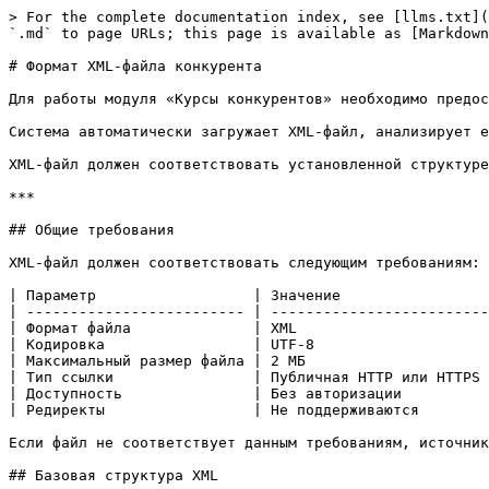
> For the complete documentation index, see [llms.txt](
`.md` to page URLs; this page is available as [Markdown
# Формат XML-файла конкурента

Для работы модуля «Курсы конкурентов» необходимо предос
Система автоматически загружает XML-файл, анализирует е
XML-файл должен соответствовать установленной структуре
***

## Общие требования

XML-файл должен соответствовать следующим требованиям:

| Параметр                  | Значение                 
| ------------------------- | -------------------------
| Формат файла              | XML                      
| Кодировка                 | UTF-8                    
| Максимальный размер файла | 2 МБ                     
| Тип ссылки                | Публичная HTTP или HTTPS 
| Доступность               | Без авторизации          
| Редиректы                 | Не поддерживаются        
Если файл не соответствует данным требованиям, источник
## Базовая структура XML
