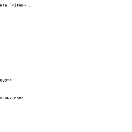
нта `<item>`.

000**

льных поля.
