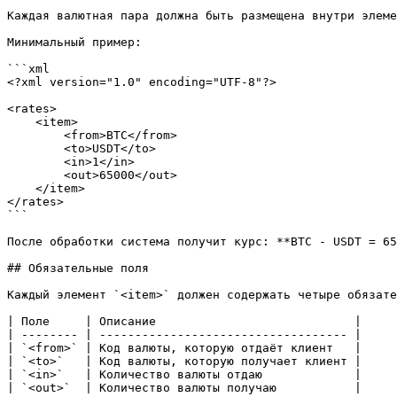
Каждая валютная пара должна быть размещена внутри элеме
Минимальный пример:

```xml

<?xml version="1.0" encoding="UTF-8"?>

<rates>

    <item>

        <from>BTC</from>

        <to>USDT</to>

        <in>1</in>

        <out>65000</out>

    </item>

</rates>

```

После обработки система получит курс: **BTC - USDT = 65
## Обязательные поля

Каждый элемент `<item>` должен содержать четыре обязате
| Поле     | Описание                            |

| -------- | ----------------------------------- |

| `<from>` | Код валюты, которую отдаёт клиент   |

| `<to>`   | Код валюты, которую получает клиент |

| `<in>`   | Количество валюты отдаю             |

| `<out>`  | Количество валюты получаю           |
