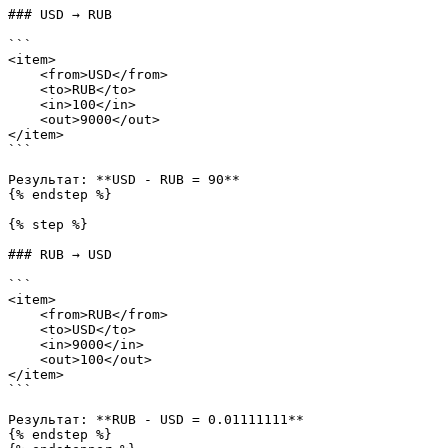
### USD → RUB

```

<item>

    <from>USD</from>

    <to>RUB</to>

    <in>100</in>

    <out>9000</out>

</item>

```

Результат: **USD - RUB = 90**

{% endstep %}

{% step %}

### RUB → USD

```

<item>

    <from>RUB</from>

    <to>USD</to>

    <in>9000</in>

    <out>100</out>

</item>

```

Результат: **RUB - USD = 0.01111111**

{% endstep %}
