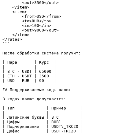
        <out>3500</out>

    </item>

    <item>

        <from>USD</from>

        <to>RUB</to>

        <in>100</in>

        <out>9000</out>

    </item>

</rates>

```

После обработки система получит:

| Пара       | Курс  |

| ---------- | ----- |

| BTC - USDT | 65000 |

| ETH - USDT | 3500  |

| USD - RUB  | 90    |

## Поддерживаемые коды валют

В кодах валют допускаются:

| Тип             | Пример      |

| --------------- | ----------- |

| Латинские буквы | BTC         |

| Цифры           | RUB1        |

| Подчёркивание   | USDT\_TRC20 |

| Дефис           | USDT-TRC20  |
