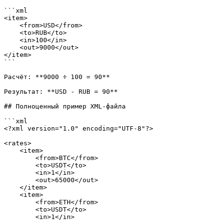
```xml

<item>

    <from>USD</from>

    <to>RUB</to>

    <in>100</in>

    <out>9000</out>

</item>

```

Расчёт: **9000 ÷ 100 = 90**

Результат: **USD - RUB = 90**

## Полноценный пример XML-файла

```xml

<?xml version="1.0" encoding="UTF-8"?>

<rates>

    <item>

        <from>BTC</from>

        <to>USDT</to>

        <in>1</in>

        <out>65000</out>

    </item>

    <item>

        <from>ETH</from>

        <to>USDT</to>

        <in>1</in>
