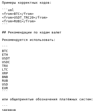
Примеры корректных кодов:

```xml

<from>BTC</from>

<from>USDT_TRC20</from>

<from>RUB1</from>

```

## Рекомендации по кодам валют

Рекомендуется использовать:

```

BTC

ETH

USDT

USDC

TRX

LTC

XRP

BNB

RUB

USD

EUR

```

или общепринятые обозначения платёжных систем:

```

SBERRUB
