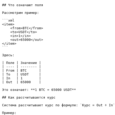
## Что означают поля

Рассмотрим пример:

```xml

<item>

    <from>BTC</from>

    <to>USDT</to>

    <in>1</in>

    <out>65000</out>

</item>

```

Здесь:

| Поле | Значение |

| ---- | -------- |

| From | BTC      |

| To   | USDT     |

| In   | 1        |

| Out  | 65000    |

Это означает: **1 BTC = 65000 USDT**

## Как рассчитывается курс

Система рассчитывает курс по формуле: `Курс = Out ÷ In`

Пример:
