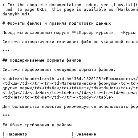
> For the complete documentation index, see [llms.txt](https://docs.iexexchanger.com/llms.txt). Markdown versions of documentation pages are available by appending `.md` to page URLs; this page is available as [Markdown](https://docs.iexexchanger.com/guide/kursy/istochniki/kursy-iz-faila/formaty-failov-i-pravila-podgotovki-dannykh.md).

# Форматы файлов и правила подготовки данных

Перед использованием модуля **«Парсер курсов» — «Курсы из файла»** необходимо подготовить файл с курсами в одном из поддерживаемых форматов.

Система автоматически скачивает файл по указанной ссылке, обрабатывает его содержимое, выполняет необходимые вычисления и обновляет курсы в обменном пункте.

***

## Поддерживаемые форматы файлов

Система поддерживает следующие форматы файлов:

<table><thead><tr><th width="364.1328125">Возможность</th><th>TXT</th><th>CSV</th><th>JSON</th></tr></thead><tbody><tr><td>Простые значения</td><td>Да</td><td>Да</td><td>Да</td></tr><tr><td>Математические формулы</td><td>Да</td><td>Да</td><td>Да</td></tr><tr><td>Проценты</td><td>Да</td><td>Да</td><td>Да</td></tr><tr><td>Ссылки на другие пары</td><td>Да</td><td>Нет</td><td>Нет</td></tr><tr><td>Алиасы</td><td>Да</td><td>Нет</td><td>Нет</td></tr><tr><td>Несколько пар в одной строке</td><td>Да</td><td>Нет</td><td>Нет</td></tr><tr><td>Автоматический расчёт обратных курсов</td><td>Да</td><td>Нет</td><td>Нет</td></tr><tr><td>Комментарии</td><td>Да</td><td>Нет</td><td>Нет</td></tr></tbody></table>

Для большинства проектов рекомендуется использовать формат TXT, так как он предоставляет максимальную гибкость и поддерживает все возможности файлового парсера.

***

## Общие требования к файлам

| Параметр                  | Значение                        |
| ------------------------- | ------------------------------- |
| Максимальный размер файла | 2 МБ                            |
| Кодировка                 | UTF-8                           |
| Поддерживаемые форматы    | TXT, CSV, JSON                  |
| Тип ссылки                | Публичная HTTP или HTTPS ссылка |
| Пустой файл               | Не допускается                  |

Если файл не соответствует указанным требованиям, система не сможет обработать его содержимое.

***

## Правила именования валютных пар

Каждая валютная пара должна иметь корректное название.

Правильные примеры:

```
BTC - USDT
USD - RUB
ETH - BTC
```

Допускаются:

* латинские буквы;
* цифры;
* символ подчёркивания `_`.

Примеры:

```
USDT_TRC20
RUB1
BTC
```

Ограничения:

* название должно начинаться с латинской буквы;
* допускаются только латинские буквы, цифры и символ подчёркивания;
* максимальная длина каждой части пары — 10 символов.

***

## TXT-файл

TXT является основным и наиболее функциональным форматом.

Он поддерживает:

* фиксированные значения;
* математические выражения;
* проценты;
* ссылки на другие пары;
* алиасы;
* несколько пар в одной строке;
* автоматическое создание обратных курсов.

***

## Простые значения

Самый простой способ указать курс.

Пример:

```
USD - RUB : 91.6
BTC - USDT : 61500
ETH - USDT : 2500
```

***

## Несколько пар в одной строке

Можно присвоить одно значение сразу нескольким парам.

Пример:

```
BTC - USDT, ETH - USDT : 61500
```

После обработки обе пары получат одинаковое значение.

***

## Математические выражения

Поддерживаются следующие операции:

<table><thead><tr><th width="156.5