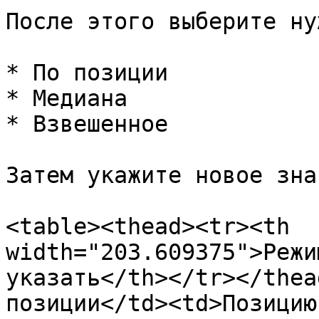
После этого выберите ну
* По позиции

* Медиана

* Взвешенное

Затем укажите новое зна
<table><thead><tr><th 
width="203.609375">Режи
указать</th></tr></thea
позиции</td><td>Позицию