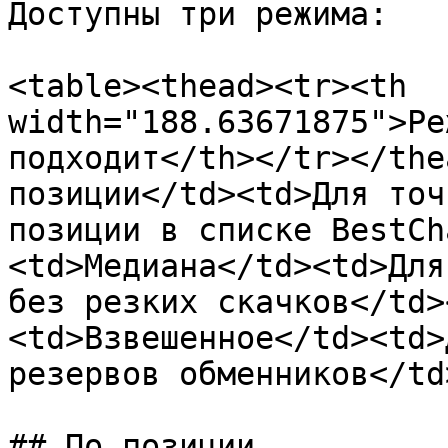
Доступны три режима:

<table><thead><tr><th 
width="188.63671875">Ре
подходит</th></tr></the
позиции</td><td>Для точ
позиции в списке BestCh
<td>Медиана</td><td>Для
без резких скачков</td>
<td>Взвешенное</td><td>
резервов обменников</td
## По позиции
