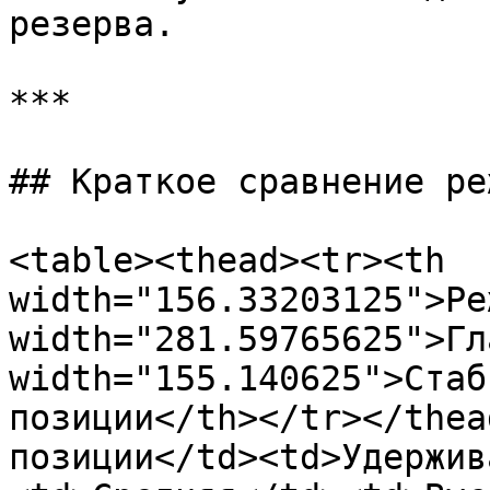
резерва.

***

## Краткое сравнение ре
<table><thead><tr><th 
width="156.33203125">Ре
width="281.59765625">Гл
width="155.140625">Стаб
позиции</th></tr></thea
позиции</td><td>Удержив