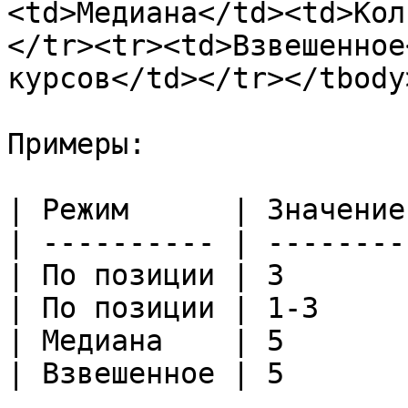
<td>Медиана</td><td>Кол
</tr><tr><td>Взвешенное
курсов</td></tr></tbody
Примеры:

| Режим      | Значение 
| ---------- | -------- 
| По позиции | 3        
| По позиции | 1-3      
| Медиана    | 5        
| Взвешенное | 5        