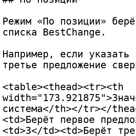
Режим «По позиции» берё
списка BestChange.

Например, если указать 
третье предложение сверх
<table><thead><tr><th 
width="173.921875">Знач
система</th></tr></thea
<td>Берёт первое предло
<td>3</td><td>Берёт тре