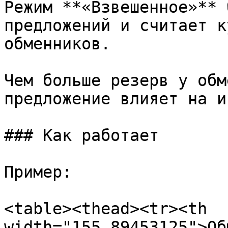
Режим **«Взвешенное»** 
предложений и считает к
обменников.

Чем больше резерв у обм
предложение влияет на и
### Как работает

Пример:

<table><thead><tr><th 
width="155.89453125">Об