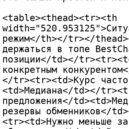
<table><thead><tr><th 
width="520.953125">Ситу
режим</th></tr></thead>
держаться в топе BestCh
позиции</td></tr><tr><t
конкретным конкурентом<
</tr><tr><td>Курс часто
<td>Медиана</td></tr><t
предложения</td><td>Мед
резервы обменников</td>
<tr><td>Нужно меньше за