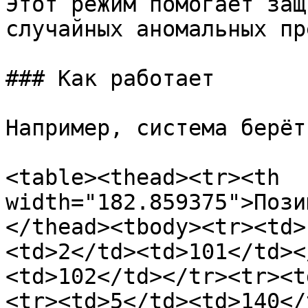
Этот режим помогает защ
случайных аномальных пр
### Как работает

Например, система берёт
<table><thead><tr><th 
width="182.859375">Пози
</thead><tbody><tr><td>
<td>2</td><td>101</td><
<td>102</td></tr><tr><t
<tr><td>5</td><td>140</