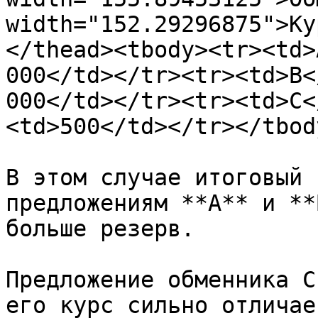
width="152.29296875">Ку
</thead><tbody><tr><td>
000</td></tr><tr><td>B<
000</td></tr><tr><td>C<
<td>500</td></tr></tbod
В этом случае итоговый 
предложениям **A** и **
больше резерв.

Предложение обменника C
его курс сильно отличает