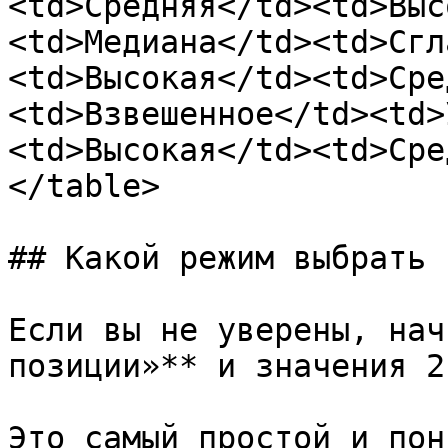
<td>Средняя</td><td>Выс
<td>Медиана</td><td>Сгл
<td>Высокая</td><td>Сре
<td>Взвешенное</td><td>
<td>Высокая</td><td>Сре
</table>

## Какой режим выбрать

Если вы не уверены, нач
позиции»** и значения 2
Это самый простой и пон