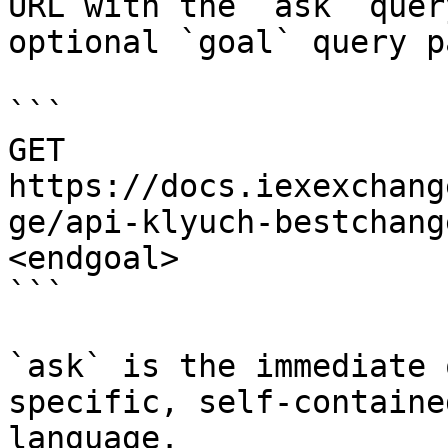
URL with the `ask` quer
optional `goal` query p
```

GET 
https://docs.iexexchang
ge/api-klyuch-bestchang
<endgoal>

```

`ask` is the immediate 
specific, self-containe
language.
