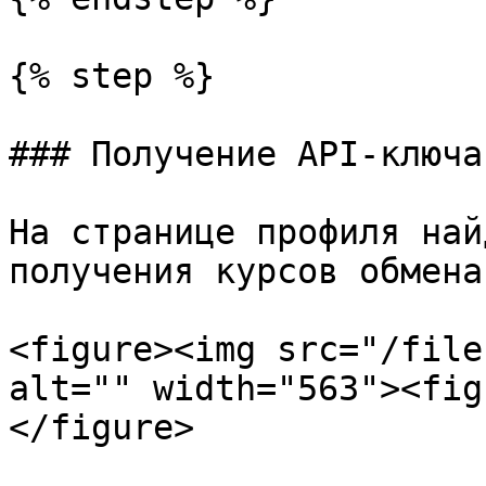
{% step %}

### Получение API-ключа

На странице профиля най
получения курсов обмена»
<figure><img src="/file
alt="" width="563"><fig
</figure>
