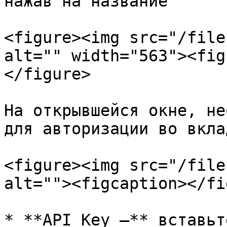
нажав на название

<figure><img src="/file
alt="" width="563"><fig
</figure>

На открывшейся окне, не
для авторизации во вкла
<figure><img src="/file
alt=""><figcaption></fi
* **API Key —** вставьт