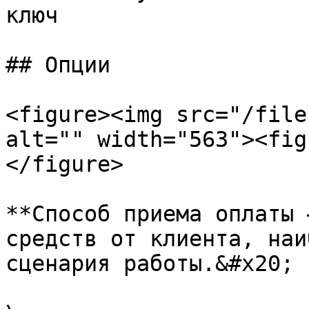
ключ

## Опции

<figure><img src="/file
alt="" width="563"><fig
</figure>

**Способ приема оплаты 
средств от клиента, наи
сценария работы.&#x20;
