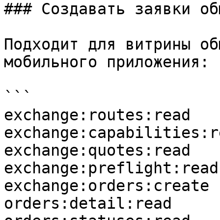
### Создавать заявки обм
Подходит для витрины об
мобильного приложения:

```

exchange:routes:read

exchange:capabilities:re
exchange:quotes:read

exchange:preflight:read

exchange:orders:create

orders:detail:read
