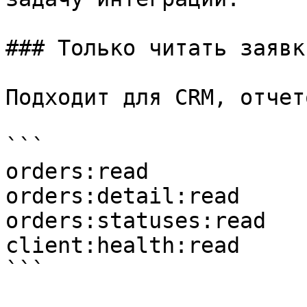
### Только читать заявки
Подходит для CRM, отчет
```

orders:read

orders:detail:read

orders:statuses:read

client:health:read

```
