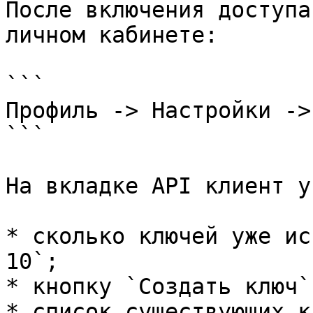
После включения доступа
личном кабинете:

```

Профиль -> Настройки ->
```

На вкладке API клиент у
* сколько ключей уже ис
10`;

* кнопку `Создать ключ`;
* список существующих к