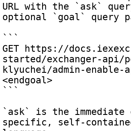
URL with the `ask` quer
optional `goal` query p
```

GET https://docs.iexexc
started/exchanger-api/p
klyuchei/admin-enable-a
<endgoal>

```

`ask` is the immediate 
specific, self-containe