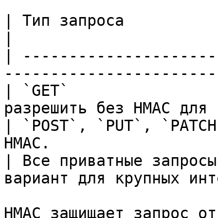
| Тип запроса                      | Ре
|

| ---------------------
-----------------------
| `GET`                
разрешить без HMAC для 
| `POST`, `PUT`, `PATCH
HMAC.                  
| Все приватные запросы
вариант для крупных инт
HMAC защищает запрос от