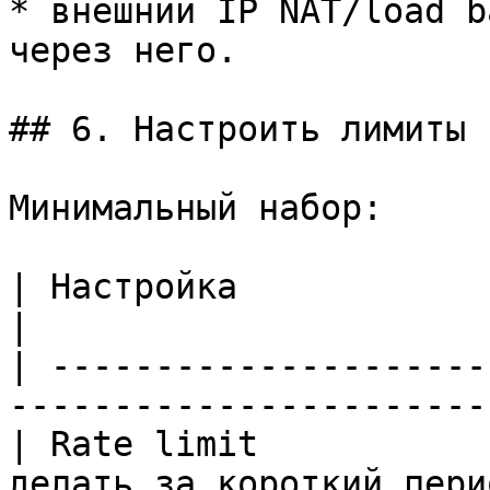
* внешний IP NAT/load b
через него.

## 6. Настроить лимиты

Минимальный набор:

| Настройка              | Что ограничива
|

| ---------------------
-----------------------
| Rate limit           
делать за короткий пери