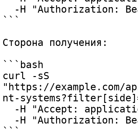
  -H "Authorization: Bearer YOUR_API_KEY"

```

Сторона получения:

```bash

curl -sS 
"https://example.com/ap
nt-systems?filter[side]
  -H "Accept: application/json" \

  -H "Authorization: Bearer YOUR_API_KEY"

```
