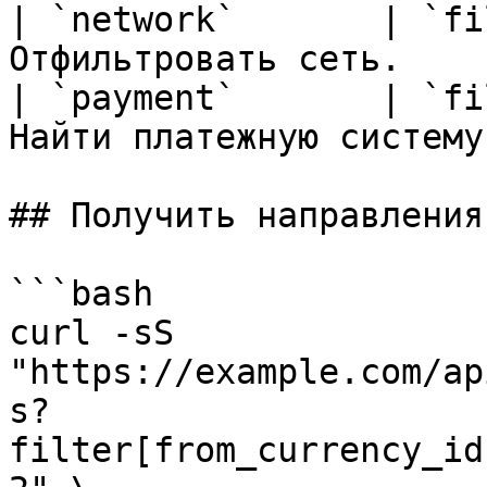
| `network`       | `fi
Отфильтровать сеть.    
| `payment`       | `fi
Найти платежную систему
## Получить направления

```bash

curl -sS 
"https://example.com/ap
s?
filter[from_currency_id