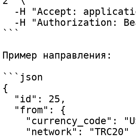
2" \

  -H "Accept: application/json" \

  -H "Authorization: Bearer YOUR_API_KEY"

```

Пример направления:

```json

{

  "id": 25,

  "from": {

    "currency_code": "USDT",

    "network": "TRC20"
