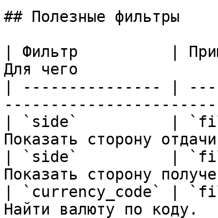
## Полезные фильтры

| Фильтр          | При
Для чего               
| --------------- | ---
-----------------------
| `side`          | `fi
Показать сторону отдачи
| `side`          | `fi
Показать сторону получе
| `currency_code` | `fi
Найти валюту по коду.  