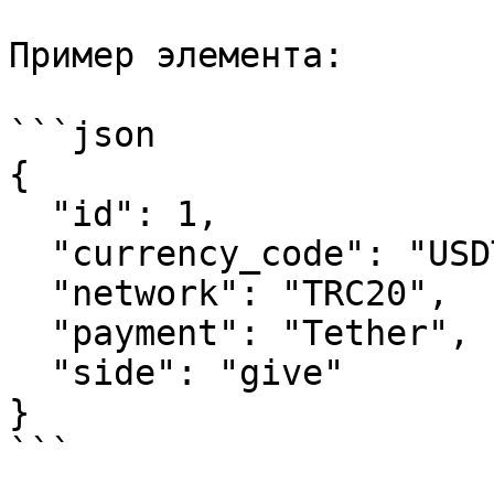
Пример элемента:

```json

{

  "id": 1,

  "currency_code": "USDT",

  "network": "TRC20",

  "payment": "Tether",

  "side": "give"

}

```
