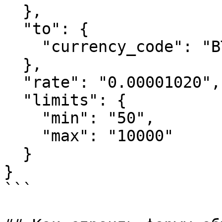
  },

  "to": {

    "currency_code": "BTC"

  },

  "rate": "0.00001020",

  "limits": {

    "min": "50",

    "max": "10000"

  }

}

```
