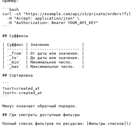
Пример:

```bash

curl -sS "https://example.com/api/v3/private/orders?fil
  -H "Accept: application/json" \

  -H "Authorization: Bearer YOUR_API_KEY"

```

## Суффиксы

| Суффикс | Значение              |

| ------- | --------------------- |

| `_from` | От даты или значения. |

| `_to`   | До даты или значения. |

| `_min`  | Минимальное число.    |

| `_max`  | Максимальное число.   |

## Сортировка

```

?sort=created_at

?sort=-created_at

```

Минус означает обратный порядок.

## Где смотреть доступные фильтры

Полный список фильтров по ресурсам: [Фильтры списков](/