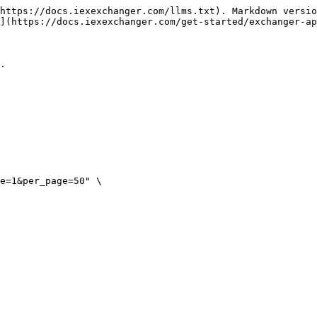
https://docs.iexexchanger.com/llms.txt). Markdown versio
](https://docs.iexexchanger.com/get-started/exchanger-ap
.

e=1&per_page=50" \
