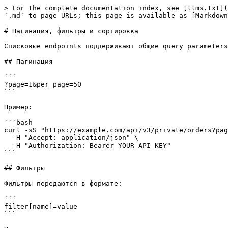
> For the complete documentation index, see [llms.txt](
`.md` to page URLs; this page is available as [Markdown
# Пагинация, фильтры и сортировка

Списковые endpoints поддерживают общие query parameters
## Пагинация

```

?page=1&per_page=50

```

Пример:

```bash

curl -sS "https://example.com/api/v3/private/orders?pag
  -H "Accept: application/json" \

  -H "Authorization: Bearer YOUR_API_KEY"

```

## Фильтры

Фильтры передаются в формате:

```

filter[name]=value

```
