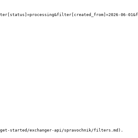
ter[status]=processing&filter[created_from]=2026-06-01&f
get-started/exchanger-api/spravochnik/filters.md).
