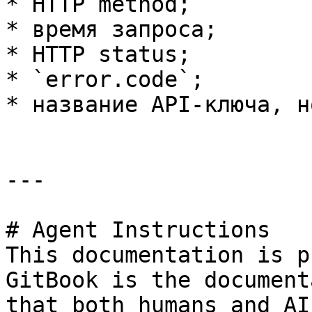
* HTTP method;

* время запроса;

* HTTP status;

* `error.code`;

* название API-ключа, н
---

# Agent Instructions

This documentation is p
GitBook is the document
that both humans and AI