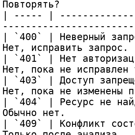
Повторять?             
| ----- | -------------
-----------------------
| `400` | Неверный запр
Нет, исправить запрос. 
| `401` | Нет авторизац
Нет, пока не исправлен 
| `403` | Доступ запрещ
Нет, пока не изменены п
| `404` | Ресурс не най
Обычно нет.            
| `409` | Конфликт сост
Только после анализа.  