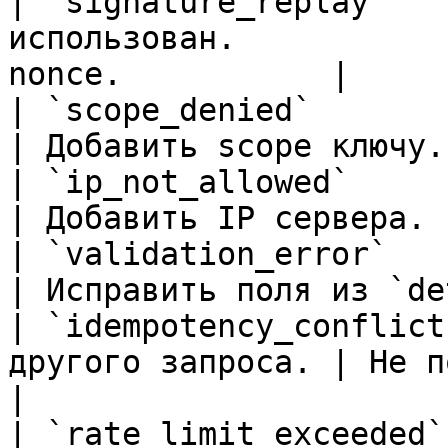
| `signature_replay`   
использован.           
nonce.           |

| `scope_denied`            | Не 
| Добавить scope ключу.
| `ip_not_allowed`          | IP
| Добавить IP сервера. 
| `validation_error`        | Неве
| Исправить поля из `de
| `idempotency_conflict
другого запроса. | Не повторят
|

| `rate_limit_exceeded`