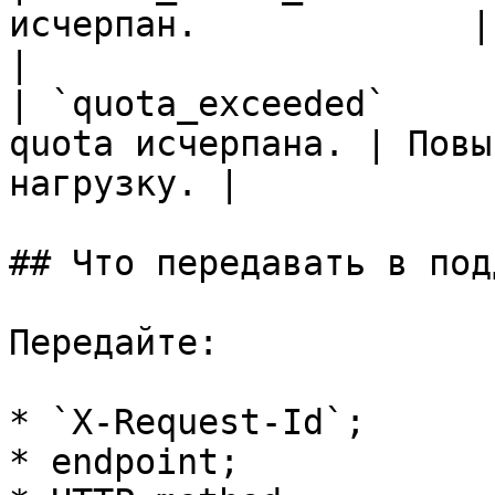
исчерпан.             | Ждать `R
|

| `quota_exceeded`     
quota исчерпана. | Повы
нагрузку. |

## Что передавать в под
Передайте:

* `X-Request-Id`;

* endpoint;
