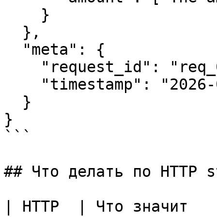
    }

  },

  "meta": {

    "request_id": "req_01J...",

    "timestamp": "2026-06-23T10:00:00+00:00"

  }

}

```

## Что делать по HTTP s
| HTTP  | Что значит   