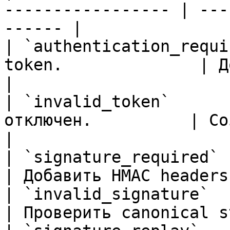
----------------- | ---
------ |

| `authentication_requi
token.              | Добавит
|

| `invalid_token`      
отключен.          | Создат
|

| `signature_required`      | Ну
| Добавить HMAC headers
| `invalid_signature`       | По
| Проверить canonical s