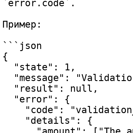
`error.code`.

Пример:

```json

{

  "state": 1,

  "message": "Validation failed",

  "result": null,

  "error": {

    "code": "validation_error",

    "details": {

      "amount": ["The amount field is required."]
