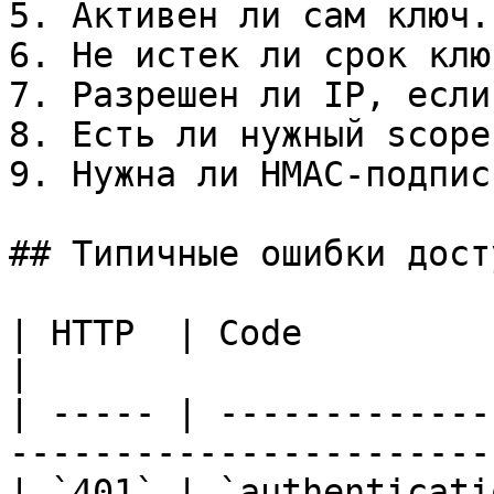
5. Активен ли сам ключ.

6. Не истек ли срок ключ
7. Разрешен ли IP, если
8. Есть ли нужный scope
9. Нужна ли HMAC-подпись
## Типичные ошибки досту
| HTTP  | Code                      | Что
|

| ----- | -------------
-----------------------
| `401` | `authenticati