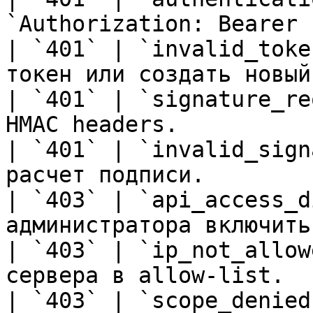
`Authorization: Bearer 
| `401` | `invalid_toke
токен или создать новый
| `401` | `signature_re
HMAC headers.          
| `401` | `invalid_sign
расчет подписи.        
| `403` | `api_access_d
администратора включить
| `403` | `ip_not_allow
сервера в allow-list.  
| `403` | `scope_denied