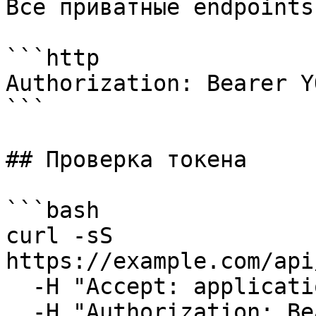
Все приватные endpoints
```http

Authorization: Bearer Y
```

## Проверка токена

```bash

curl -sS 
https://example.com/api
  -H "Accept: application/json" \

  -H "Authorization: Bearer YOUR_API_KEY"
