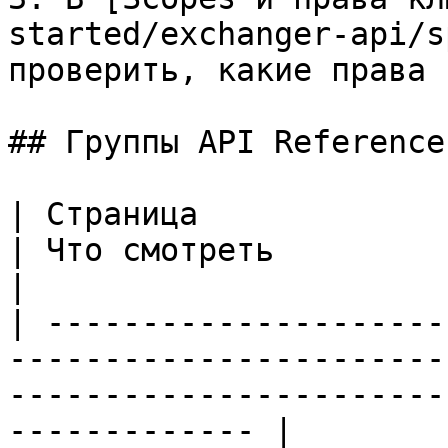
started/exchanger-api/s
проверить, какие права 
## Группы API Reference

| Страница                                                                             
| Что смотреть                                                               
|

| ---------------------
-----------------------
-----------------------
------------- |
