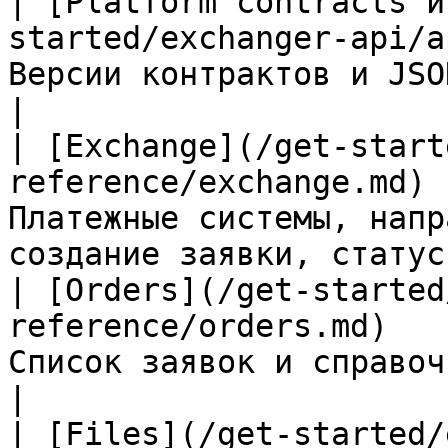
| [Platform contracts и
started/exchanger-api/a
Версии контрактов и JSON Schema.                      
|

| [Exchange](/get-start
reference/exchange.md) 
Платежные системы, напр
создание заявки, статус.
| [Orders](/get-started
reference/orders.md)   
Список заявок и справочник статусов.            
|

| [Files](/get-started/