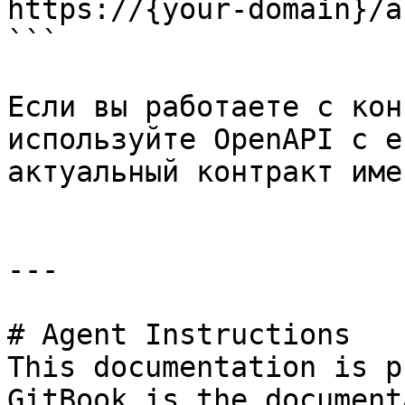
https://{your-domain}/a
```

Если вы работаете с кон
используйте OpenAPI с е
актуальный контракт име
---

# Agent Instructions

This documentation is p
GitBook is the document