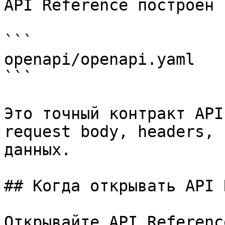
API Reference построен 
```

openapi/openapi.yaml

```

Это точный контракт API
request body, headers, 
данных.

## Когда открывать API 
Открывайте API Referenc