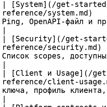
| [System](/get-started
reference/system.md)   
Ping, OpenAPI-файл и приватный ping.            
|

| [Security](/get-start
reference/security.md) 
Список scopes, доступных API-ключу.              
|

| [Client и Usage](/get
reference/client-usage.
ключа, профиль клиента, usage и квоты.  
|
