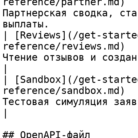
reference/partner.md)  
Партнерская сводка, ста
выплаты.                
| [Reviews](/get-starte
reference/reviews.md)  
Чтение отзывов и создание отзыва по заяв
|

| [Sandbox](/get-starte
reference/sandbox.md)  
Тестовая симуляция заявки без реальн
|

## OpenAPI-файл
