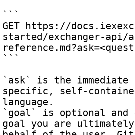
```

GET https://docs.iexexc
started/exchanger-api/a
reference.md?ask=<quest
```

`ask` is the immediate 
specific, self-containe
language.

`goal` is optional and 
goal you are ultimately
behalf of the user. Git