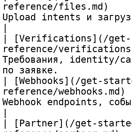
reference/files.md)    
Upload intents и загрузка файлов.                   
|

| [Verifications](/get-
reference/verifications
Требования, identity/ca
по заявке.              
| [Webhooks](/get-start
reference/webhooks.md) 
Webhook endpoints, события, доставки, r
|

| [Partner](/get-starte