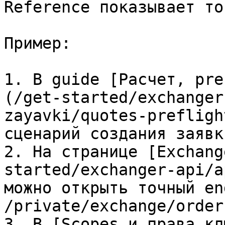
Reference показывает то
Пример:

1. В guide [Расчет, pre
(/get-started/exchanger
zayavki/quotes-prefligh
сценарий создания заявки
2. На странице [Exchang
started/exchanger-api/a
можно открыть точный en
/private/exchange/orders
3. В [Scopes и права кл